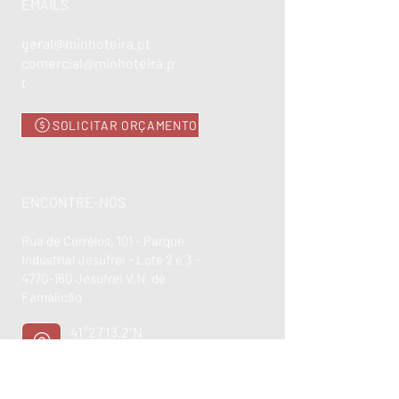
EMAILS
geral@minhoteira.pt
comercial@minhoteira.p
t
SOLICITAR ORÇAMENTO
ENCONTRE-NOS
Rua de Currelos, 101 - Parque
Industrial Jesufrei - Lote 2 e 3 -
4770-160
Jesufrei V.N. de
Famalicão
41°27'13.2"N
8°29'52.0"W