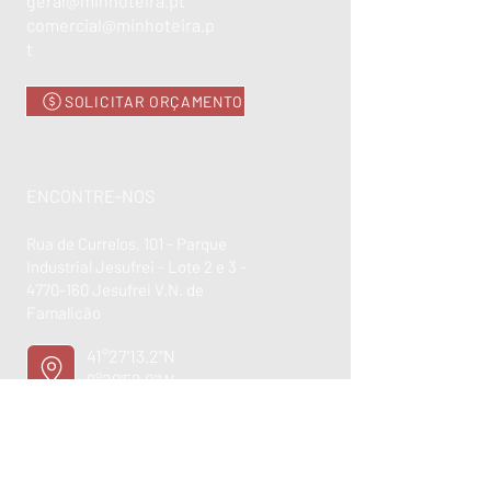
geral@minhoteira.pt
comercial@minhoteira.p
t
SOLICITAR ORÇAMENTO
ENCONTRE-NOS
Rua de Currelos, 101 - Parque
Industrial Jesufrei - Lote 2 e 3 -
4770-160
Jesufrei V.N. de
Famalicão
41°27'13.2"N
8°29'52.0"W