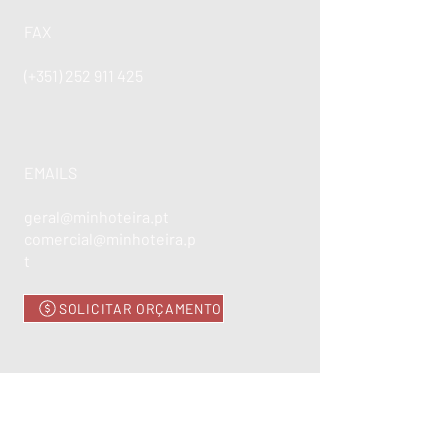
FAX
(+351)
252 911 425
EMAILS
geral@minhoteira.pt
comercial@minhoteira.p
t
SOLICITAR ORÇAMENTO
ENCONTRE-NOS
Rua de Currelos, 101 - Parque