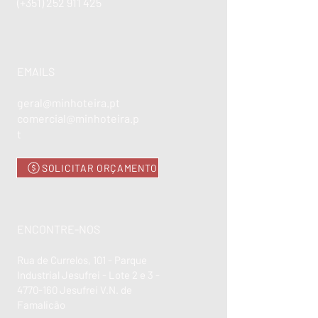
(+351)
252 911 425
EMAILS
geral@minhoteira.pt
comercial@minhoteira.p
t
SOLICITAR ORÇAMENTO
ENCONTRE-NOS
Rua de Currelos, 101 - Parque
Industrial Jesufrei - Lote 2 e 3 -
4770-160
Jesufrei V.N. de
Famalicão