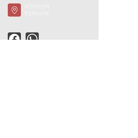
41°27'13.2"N
8°29'52.0"W
ASSISTÊNCIA TÉCNICA
OPORTUNIDADE
EMPREGO