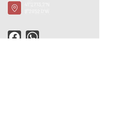
41°27'13.2"N
8°29'52.0"W
ASSISTÊNCIA TÉCNICA
OPORTUNIDADE
EMPREGO