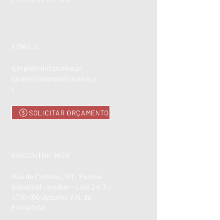
EMAILS
geral@minhoteira.pt
comercial@minhoteira.p
t
SOLICITAR ORÇAMENTO
ENCONTRE-NOS
Rua de Currelos, 101 - Parque
Industrial Jesufrei - Lote 2 e 3 -
4770-160
Jesufrei V.N. de
Famalicão