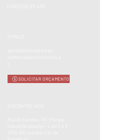
(+351)
252 911 425
EMAILS
geral@minhoteira.pt
comercial@minhoteira.p
t
SOLICITAR ORÇAMENTO
ENCONTRE-NOS
Rua de Currelos, 101 - Parque
Industrial Jesufrei - Lote 2 e 3 -
4770-160
Jesufrei V.N. de
Famalicão