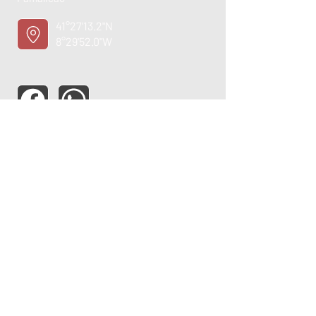
41°27'13.2"N
8°29'52.0"W
ASSISTÊNCIA TÉCNICA
OPORTUNIDADE
EMPREGO