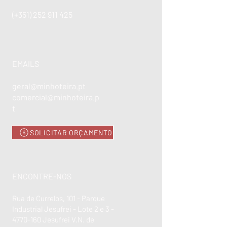
(+351)
252 911 425
EMAILS
geral@minhoteira.pt
comercial@minhoteira.p
t
SOLICITAR ORÇAMENTO
ENCONTRE-NOS
Rua de Currelos, 101 - Parque
Industrial Jesufrei - Lote 2 e 3 -
4770-160
Jesufrei V.N. de