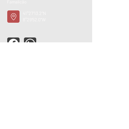
Famalicão
41°27'13.2"N
8°29'52.0"W
ASSISTÊNCIA TÉCNICA
OPORTUNIDADE
EMPREGO