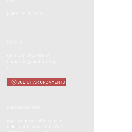
FAX
(+351)
252 911 425
EMAILS
geral@minhoteira.pt
comercial@minhoteira.p
t
SOLICITAR ORÇAMENTO
ENCONTRE-NOS
Rua de Currelos, 101 - Parque
Industrial Jesufrei - Lote 2 e 3 -