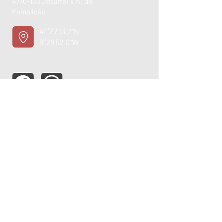
4770-160
Jesufrei V.N. de
Famalicão
41°27'13.2"N
8°29'52.0"W
ASSISTÊNCIA TÉCNICA
OPORTUNIDADE