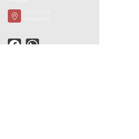
Famalicão
41°27'13.2"N
8°29'52.0"W
ASSISTÊNCIA TÉCNICA
OPORTUNIDADE
EMPREGO