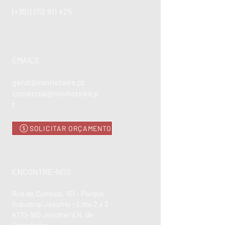
(+351)
252 911 425
EMAILS
geral@minhoteira.pt
comercial@minhoteira.p
t
SOLICITAR ORÇAMENTO
ENCONTRE-NOS
Rua de Currelos, 101 - Parque
Industrial Jesufrei - Lote 2 e 3 -
4770-160
Jesufrei V.N. de