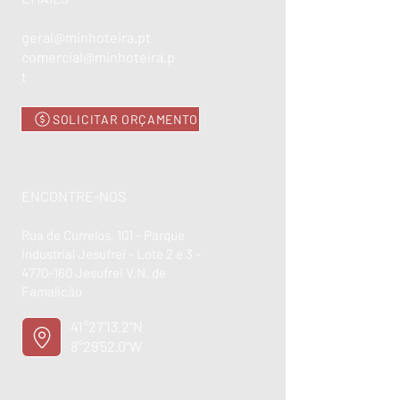
geral@minhoteira.pt
comercial@minhoteira.p
t
SOLICITAR ORÇAMENTO
ENCONTRE-NOS
Rua de Currelos, 101 - Parque
Industrial Jesufrei - Lote 2 e 3 -
4770-160
Jesufrei V.N. de
Famalicão
41°27'13.2"N
8°29'52.0"W