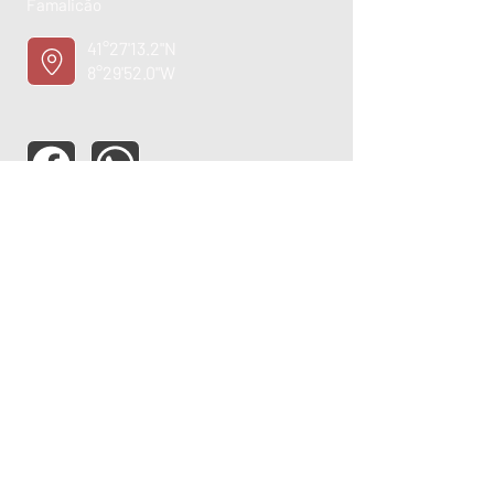
Famalicão
41°27'13.2"N
8°29'52.0"W
ASSISTÊNCIA TÉCNICA
OPORTUNIDADE
EMPREGO