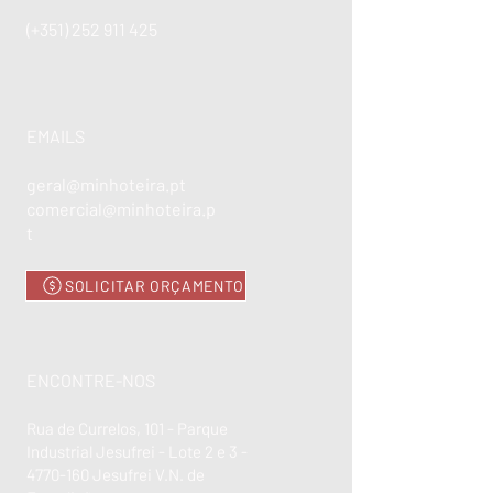
(+351)
252 911 425
EMAILS
geral@minhoteira.pt
comercial@minhoteira.p
t
SOLICITAR ORÇAMENTO
ENCONTRE-NOS
Rua de Currelos, 101 - Parque
Industrial Jesufrei - Lote 2 e 3 -
4770-160
Jesufrei V.N. de