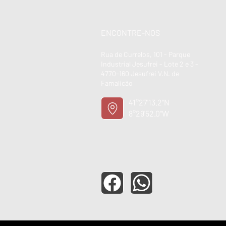
ENCONTRE-NOS
Rua de Currelos, 101 - Parque
Industrial Jesufrei - Lote 2 e 3 -
4770-160 Jesufrei V.N. de
Famalicão
41°27'13.2"N
8°29'52.0"W