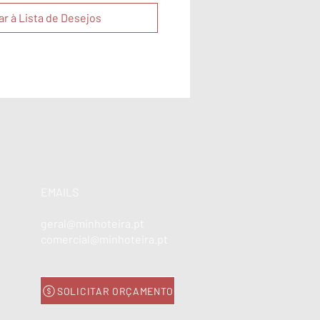
ar à Lista de Desejos
EMAILS
geral@minhoteira.pt
comercial@minhoteira.pt
SOLICITAR ORÇAMENTO