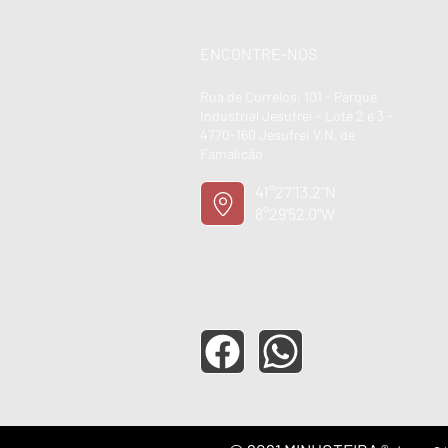
ENCONTRE-NOS
Rua de Currelos, 101 - Parque
Industrial Jesufrei - Lote 2 e 3 -
4770-160 Jesufrei V.N. de
Famalicão
41°27'13.2"N
8°29'52.0"W