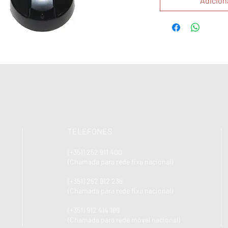
Adicion
TELEFONES
(+351) 252 911 400
(Chamada para rede fixa nacional)
(+351) 252 912 235
(Chamada para rede fixa nacional)
(+351) 912 414 189
(Chamada para rede móvel nacional)