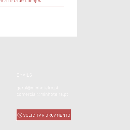
ar à Lista de Desejos
EMAILS
geral@minhoteira.pt
comercial@minhoteira.pt
SOLICITAR ORÇAMENTO