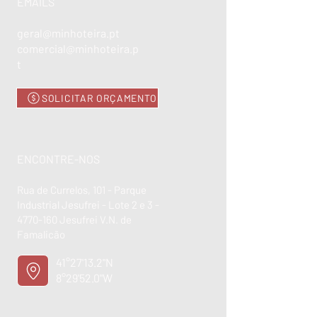
EMAILS
geral@minhoteira.pt
comercial@minhoteira.p
t
SOLICITAR ORÇAMENTO
ENCONTRE-NOS
Rua de Currelos, 101 - Parque
Industrial Jesufrei - Lote 2 e 3 -
4770-160
Jesufrei V.N. de
Famalicão
41°27'13.2"N
8°29'52.0"W