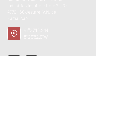
Industrial Jesufrei - Lote 2 e 3 -
4770-160
Jesufrei V.N. de
Famalicão
41°27'13.2"N
8°29'52.0"W
ASSISTÊNCIA TÉCNICA