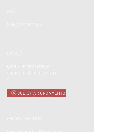
FAX
(+351)
252 911 425
EMAILS
geral@minhoteira.pt
comercial@minhoteira.p
t
SOLICITAR ORÇAMENTO
ENCONTRE-NOS
Rua de Currelos, 101 - Parque