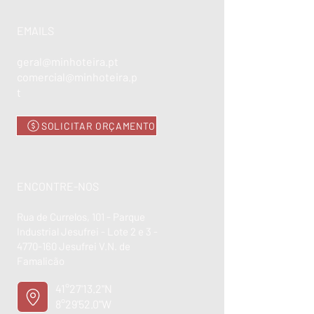
EMAILS
geral@minhoteira.pt
comercial@minhoteira.p
t
SOLICITAR ORÇAMENTO
ENCONTRE-NOS
Rua de Currelos, 101 - Parque
Industrial Jesufrei - Lote 2 e 3 -
4770-160
Jesufrei V.N. de
Famalicão
41°27'13.2"N
8°29'52.0"W