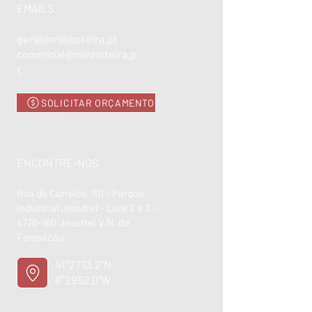
EMAILS
geral@minhoteira.pt
comercial@minhoteira.p
t
SOLICITAR ORÇAMENTO
ENCONTRE-NOS
Rua de Currelos, 101 - Parque
Industrial Jesufrei - Lote 2 e 3 -
4770-160
Jesufrei V.N. de
Famalicão
41°27'13.2"N
8°29'52.0"W