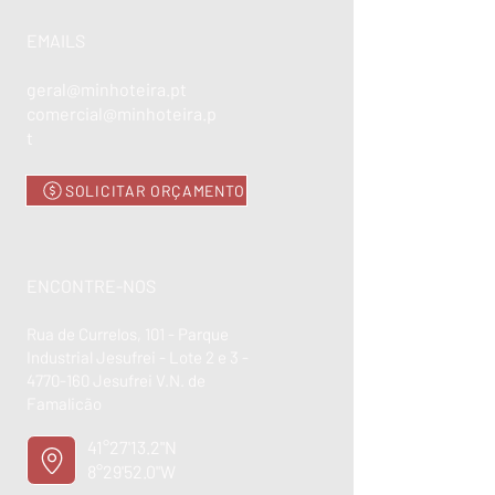
EMAILS
geral@minhoteira.pt
comercial@minhoteira.p
t
SOLICITAR ORÇAMENTO
ENCONTRE-NOS
Rua de Currelos, 101 - Parque
Industrial Jesufrei - Lote 2 e 3 -
4770-160
Jesufrei V.N. de
Famalicão
41°27'13.2"N
8°29'52.0"W