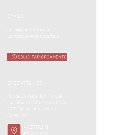
EMAILS
geral@minhoteira.pt
comercial@minhoteira.p
t
SOLICITAR ORÇAMENTO
ENCONTRE-NOS
Rua de Currelos, 101 - Parque
Industrial Jesufrei - Lote 2 e 3 -
4770-160
Jesufrei V.N. de
Famalicão
41°27'13.2"N
8°29'52.0"W