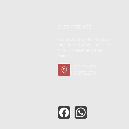
ENCONTRE-NOS
Rua de Currelos, 101 - Parque
Industrial Jesufrei - Lote 2 e 3 -
4770-160 Jesufrei V.N. de
Famalicão
41°27'13.2"N
8°29'52.0"W