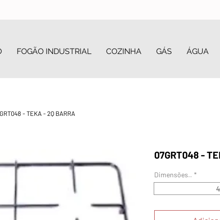
O
FOGÃO INDUSTRIAL
COZINHA
GÁS
ÁGUA
GRT048 - TEKA - 2Q BARRA
07GRT048 - TE
Dimensões..
*
4