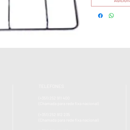
Adicion
TELEFONES
(+351) 252 911 400
(Chamada para rede fixa nacional)
(+351) 252 912 235
(Chamada para rede fixa nacional)