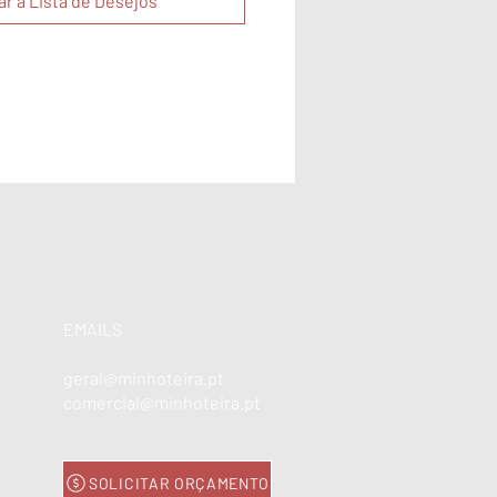
ar à Lista de Desejos
EMAILS
geral@minhoteira.pt
comercial@minhoteira.pt
SOLICITAR ORÇAMENTO