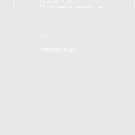
(+351) 912 414 189
(Chamada para rede móvel nacional)
FAX
(+351) 252 911 425