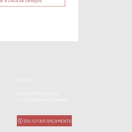
ar à Lista de Desejos
EMAILS
geral@minhoteira.pt
comercial@minhoteira.pt
SOLICITAR ORÇAMENTO