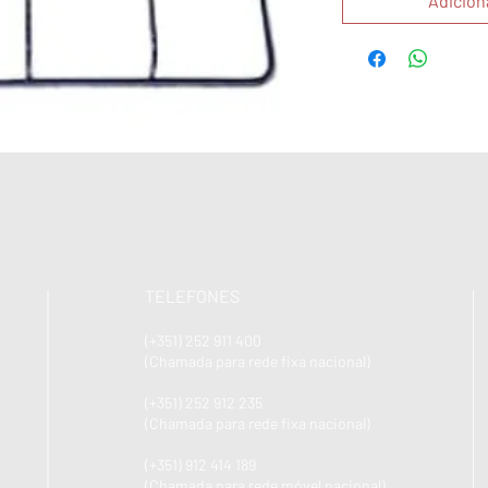
Adicion
TELEFONES
(+351) 252 911 400
(Chamada para rede fixa nacional)
(+351) 252 912 235
(Chamada para rede fixa nacional)
(+351) 912 414 189
(Chamada para rede móvel nacional)