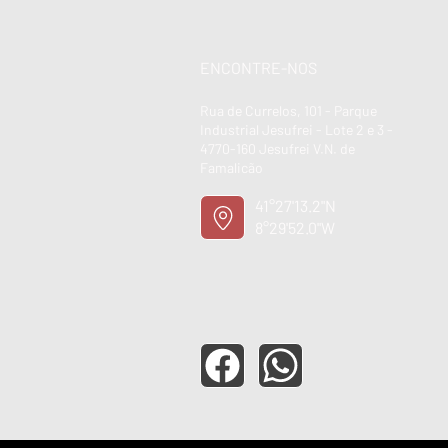
ENCONTRE-NOS
Rua de Currelos, 101 - Parque
Industrial Jesufrei - Lote 2 e 3 -
4770-160 Jesufrei V.N. de
Famalicão
41°27'13.2"N
8°29'52.0"W