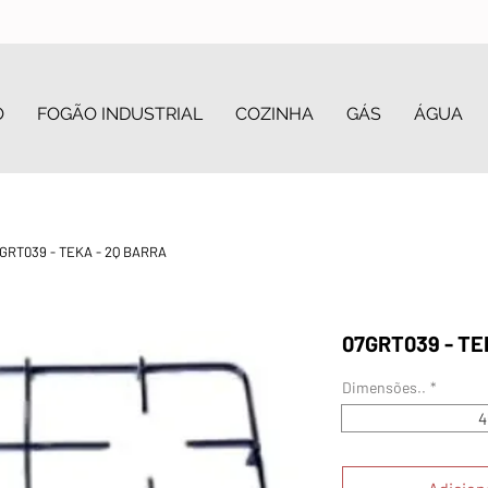
O
FOGÃO INDUSTRIAL
COZINHA
GÁS
ÁGUA
GRT039 - TEKA - 2Q BARRA
07GRT039 - TE
Dimensões..
*
4