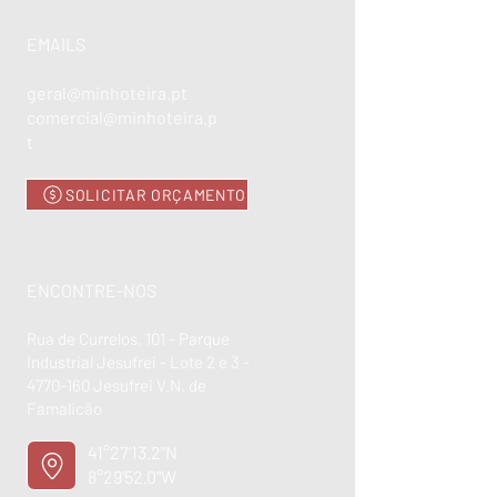
EMAILS
geral@minhoteira.pt
comercial@minhoteira.p
t
SOLICITAR ORÇAMENTO
ENCONTRE-NOS
Rua de Currelos, 101 - Parque
Industrial Jesufrei - Lote 2 e 3 -
4770-160
Jesufrei V.N. de
Famalicão
41°27'13.2"N
8°29'52.0"W