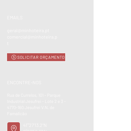
EMAILS
geral@minhoteira.pt
comercial@minhoteira.p
t
SOLICITAR ORÇAMENTO
ENCONTRE-NOS
Rua de Currelos, 101 - Parque
Industrial Jesufrei - Lote 2 e 3 -
4770-160
Jesufrei V.N. de
Famalicão
41°27'13.2"N