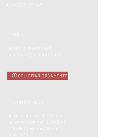
(+351)
252 911 425
EMAILS
geral@minhoteira.pt
comercial@minhoteira.p
t
SOLICITAR ORÇAMENTO
ENCONTRE-NOS
Rua de Currelos, 101 - Parque
Industrial Jesufrei - Lote 2 e 3 -
4770-160
Jesufrei V.N. de
Famalicão