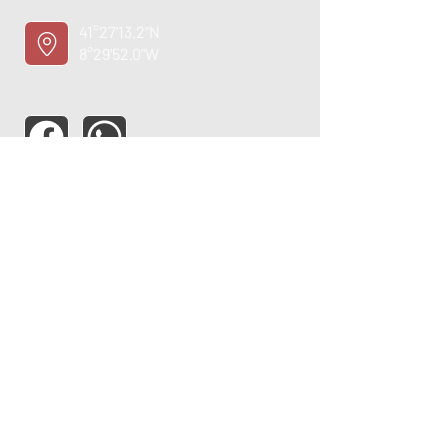
41°27'13.2"N
8°29'52.0"W
ASSISTÊNCIA TÉCNICA
OPORTUNIDADE
EMPREGO