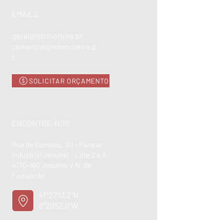
EMAILS
geral@minhoteira.pt
comercial@minhoteira.p
t
SOLICITAR ORÇAMENTO
ENCONTRE-NOS
Rua de Currelos, 101 - Parque
Industrial Jesufrei - Lote 2 e 3 -
4770-160
Jesufrei V.N. de
Famalicão
41°27'13.2"N
8°29'52.0"W