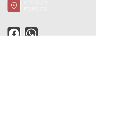
41°27'13.2"N
8°29'52.0"W
ASSISTÊNCIA TÉCNICA
OPORTUNIDADE
EMPREGO