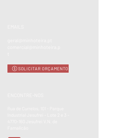
EMAILS
geral@minhoteira.pt
comercial@minhoteira.p
t
SOLICITAR ORÇAMENTO
ENCONTRE-NOS
Rua de Currelos, 101 - Parque
Industrial Jesufrei - Lote 2 e 3 -
4770-160
Jesufrei V.N. de
Famalicão