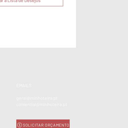
ar à Lista de Desejos
EMAILS
geral@minhoteira.pt
comercial@minhoteira.pt
SOLICITAR ORÇAMENTO