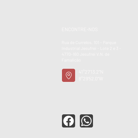
ENCONTRE-NOS
Rua de Currelos, 101 - Parque
Industrial Jesufrei - Lote 2 e 3 -
4770-160 Jesufrei V.N. de
Famalicão
41°27'13.2"N
8°29'52.0"W