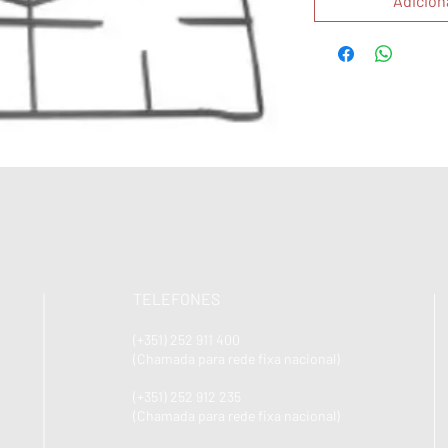
Adicion
TELEFONES
(+351) 252 911 400
(Chamada para rede fixa nacional)
(+351) 252 912 235
(Chamada para rede fixa nacional)