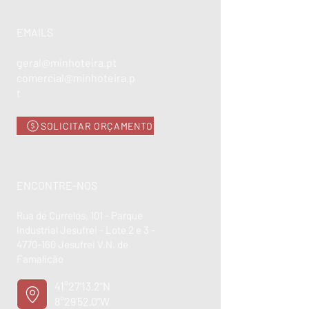
EMAILS
geral@minhoteira.pt
comercial@minhoteira.p
t
SOLICITAR ORÇAMENTO
ENCONTRE-NOS
Rua de Currelos, 101 - Parque
Industrial Jesufrei - Lote 2 e 3 -
4770-160
Jesufrei V.N. de
Famalicão
41°27'13.2"N
8°29'52.0"W