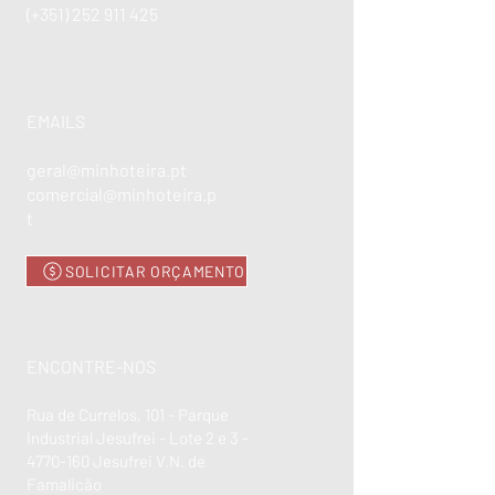
(+351)
252 911 425
EMAILS
geral@minhoteira.pt
comercial@minhoteira.p
t
SOLICITAR ORÇAMENTO
ENCONTRE-NOS
Rua de Currelos, 101 - Parque
Industrial Jesufrei - Lote 2 e 3 -
4770-160
Jesufrei V.N. de
Famalicão