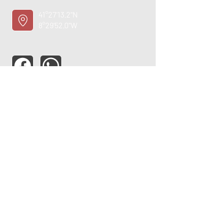
41°27'13.2"N
8°29'52.0"W
ASSISTÊNCIA TÉCNICA
OPORTUNIDADE
EMPREGO