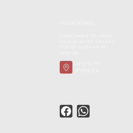
ENCONTRE-NOS
Rua de Currelos, 101 - Parque
Industrial Jesufrei - Lote 2 e 3 -
4770-160 Jesufrei V.N. de
Famalicão
41°27'13.2"N
8°29'52.0"W