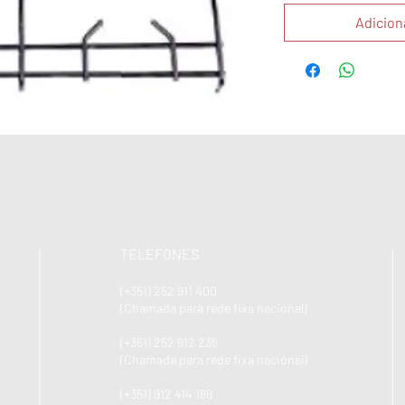
Adicion
TELEFONES
(+351) 252 911 400
(Chamada para rede fixa nacional)
(+351) 252 912 235
(Chamada para rede fixa nacional)
(+351) 912 414 189