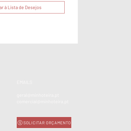
ar à Lista de Desejos
EMAILS
geral@minhoteira.pt
comercial@minhoteira.pt
SOLICITAR ORÇAMENTO