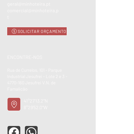
geral@minhoteira.pt
comercial@minhoteira.p
t
SOLICITAR ORÇAMENTO
ENCONTRE-NOS
Rua de Currelos, 101 - Parque
Industrial Jesufrei - Lote 2 e 3 -
4770-160
Jesufrei V.N. de
Famalicão
41°27'13.2"N
8°29'52.0"W