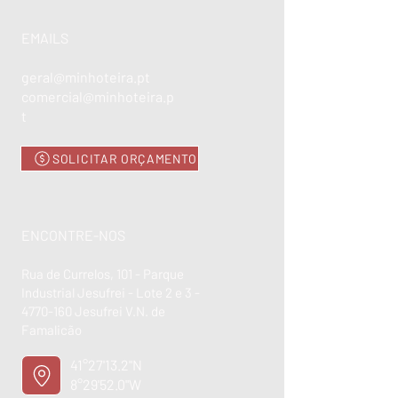
EMAILS
geral@minhoteira.pt
comercial@minhoteira.p
t
SOLICITAR ORÇAMENTO
ENCONTRE-NOS
Rua de Currelos, 101 - Parque
Industrial Jesufrei - Lote 2 e 3 -
4770-160
Jesufrei V.N. de
Famalicão
41°27'13.2"N
8°29'52.0"W