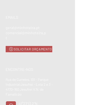
EMAILS
geral@minhoteira.pt
comercial@minhoteira.p
t
SOLICITAR ORÇAMENTO
ENCONTRE-NOS
Rua de Currelos, 101 - Parque
Industrial Jesufrei - Lote 2 e 3 -
4770-160
Jesufrei V.N. de
Famalicão
41°27'13.2"N