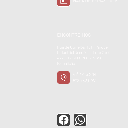
MAPA DE FÉRIAS 2026
ENCONTRE-NOS
Rua de Currelos, 101 - Parque
Industrial Jesufrei - Lote 2 e 3 -
4770-160 Jesufrei V.N. de
Famalicão
41°27'13.2"N
8°29'52.0"W