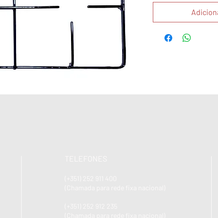
Adicion
TELEFONES
(+351) 252 911 400
(Chamada para rede fixa nacional)
(+351) 252 912 235
(Chamada para rede fixa nacional)