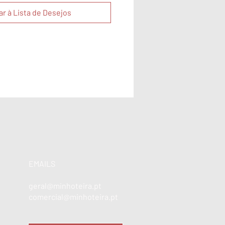
ar à Lista de Desejos
EMAILS
geral@minhoteira.pt
comercial@minhoteira.pt