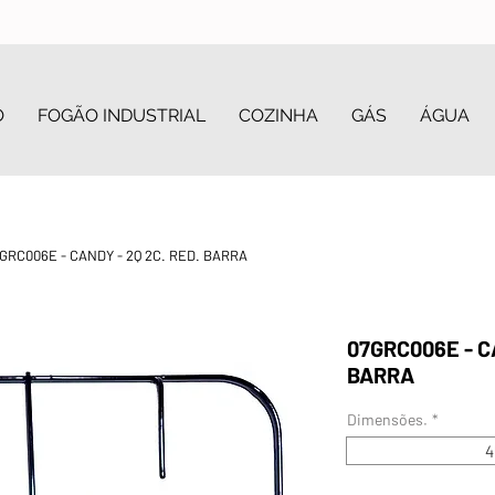
O
FOGÃO INDUSTRIAL
COZINHA
GÁS
ÁGUA
GRC006E - CANDY - 2Q 2C. RED. BARRA
07GRC006E - CA
BARRA
Dimensões.
*
4