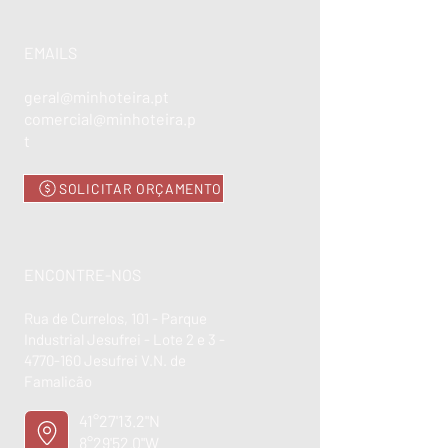
EMAILS
geral@minhoteira.pt
comercial@minhoteira.p
t
SOLICITAR ORÇAMENTO
ENCONTRE-NOS
Rua de Currelos, 101 - Parque
Industrial Jesufrei - Lote 2 e 3 -
4770-160
Jesufrei V.N. de
Famalicão
41°27'13.2"N
8°29'52.0"W