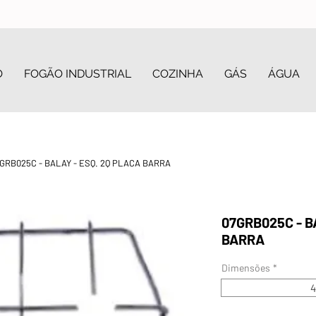
O
FOGÃO INDUSTRIAL
COZINHA
GÁS
ÁGUA
GRB025C - BALAY - ESQ. 2Q PLACA BARRA
07GRB025C - B
BARRA
Dimensões
*
4