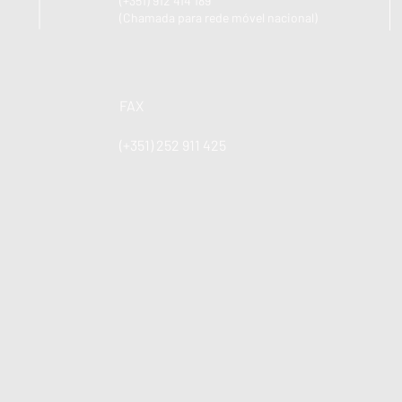
(+351) 912 414 189
(Chamada para rede móvel nacional)
FAX
(+351) 252 911 425