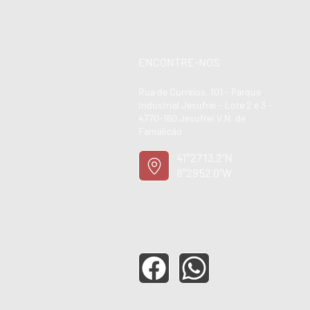
ENCONTRE-NOS
Rua de Currelos, 101 - Parque
Industrial Jesufrei - Lote 2 e 3 -
4770-160 Jesufrei V.N. de
Famalicão
41°27'13.2"N
8°29'52.0"W