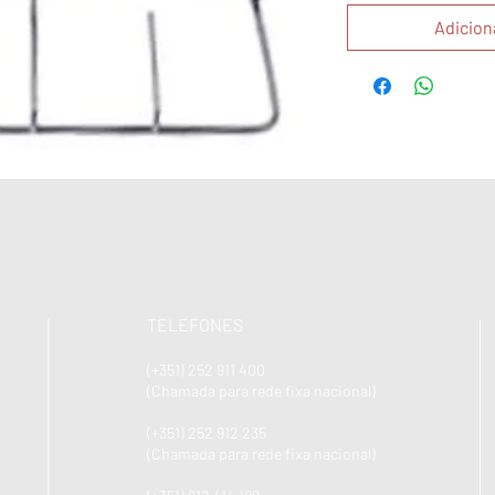
Adicion
TELEFONES
(+351) 252 911 400
(Chamada para rede fixa nacional)
(+351) 252 912 235
(Chamada para rede fixa nacional)