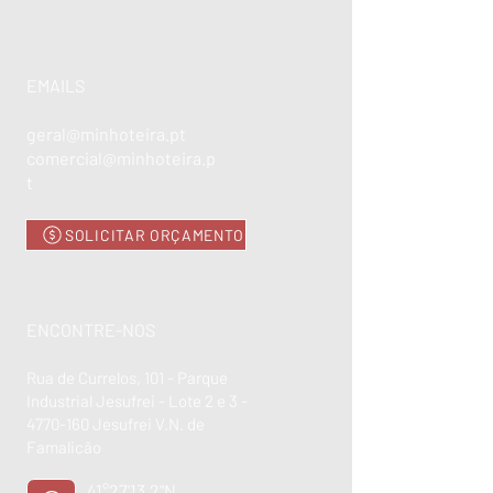
EMAILS
geral@minhoteira.pt
comercial@minhoteira.p
t
SOLICITAR ORÇAMENTO
ENCONTRE-NOS
Rua de Currelos, 101 - Parque
Industrial Jesufrei - Lote 2 e 3 -
4770-160
Jesufrei V.N. de
Famalicão
41°27'13.2"N