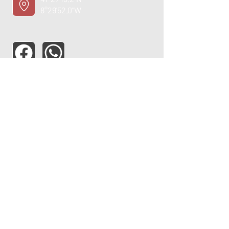
8°29'52.0"W
ASSISTÊNCIA TÉCNICA
OPORTUNIDADE
EMPREGO