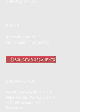
(+351)
252 911 425
EMAILS
geral@minhoteira.pt
comercial@minhoteira.p
t
SOLICITAR ORÇAMENTO
ENCONTRE-NOS
Rua de Currelos, 101 - Parque
Industrial Jesufrei - Lote 2 e 3 -
4770-160
Jesufrei V.N. de
Famalicão