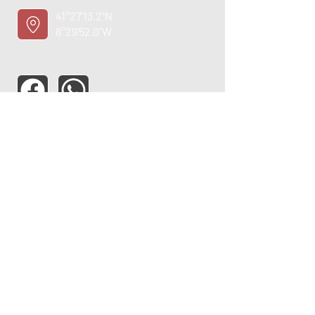
41°27'13.2"N
8°29'52.0"W
ASSISTÊNCIA TÉCNICA
OPORTUNIDADE
EMPREGO