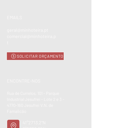
EMAILS
geral@minhoteira.pt
comercial@minhoteira.p
t
SOLICITAR ORÇAMENTO
ENCONTRE-NOS
Rua de Currelos, 101 - Parque
Industrial Jesufrei - Lote 2 e 3 -
4770-160
Jesufrei V.N. de
Famalicão
41°27'13.2"N