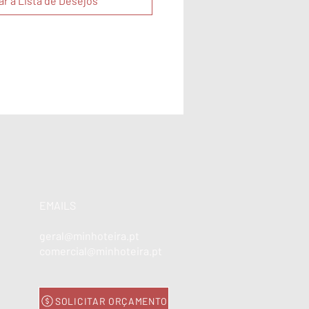
ar à Lista de Desejos
EMAILS
geral@minhoteira.pt
comercial@minhoteira.pt
SOLICITAR ORÇAMENTO