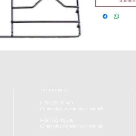
Adicion
TELEFONES
(+351) 252 911 400
(Chamada para rede fixa nacional)
(+351) 252 912 235
(Chamada para rede fixa nacional)