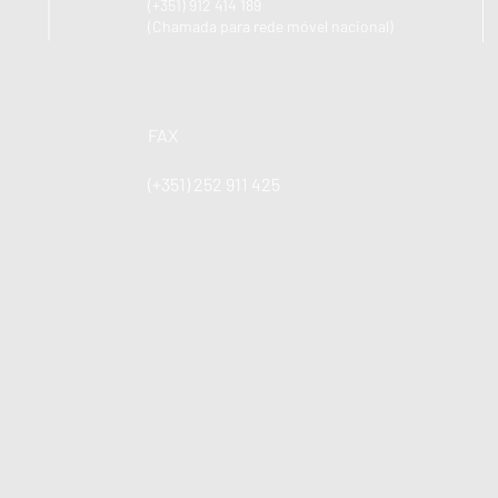
(+351) 912 414 189
(Chamada para rede móvel nacional)
FAX
(+351) 252 911 425