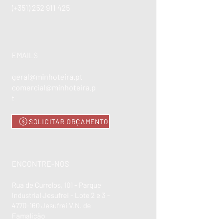
(+351)
252 911 425
EMAILS
geral@minhoteira.pt
comercial@minhoteira.p
t
SOLICITAR ORÇAMENTO
ENCONTRE-NOS
Rua de Currelos, 101 - Parque
Industrial Jesufrei - Lote 2 e 3 -
4770-160
Jesufrei V.N. de
Famalicão