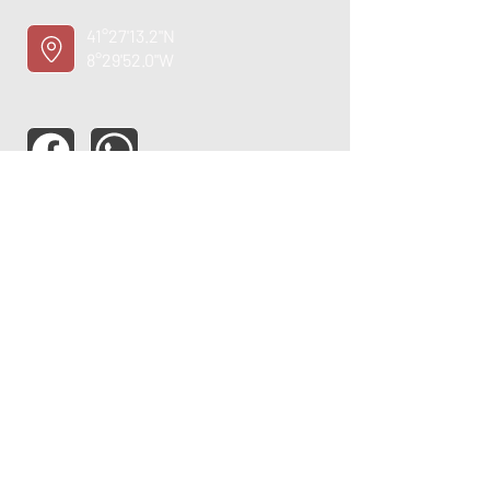
41°27'13.2"N
8°29'52.0"W
ASSISTÊNCIA TÉCNICA
OPORTUNIDADE
EMPREGO