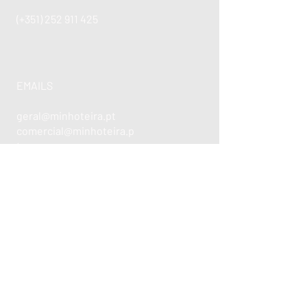
(+351)
252 911 425
EMAILS
geral@minhoteira.pt
comercial@minhoteira.p
t
SOLICITAR ORÇAMENTO
ENCONTRE-NOS
Rua de Currelos, 101 - Parque
Industrial Jesufrei - Lote 2 e 3 -
4770-160
Jesufrei V.N. de